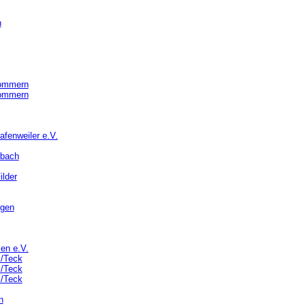
n
ommern
ommern
afenweiler e.V.
rbach
lder
ngen
en e.V.
m/Teck
m/Teck
m/Teck
n