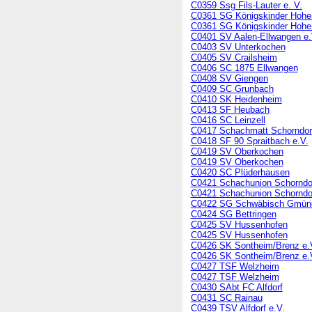
C0359 Ssg Fils-Lauter e. V.
C0361 SG Königskinder Hohen
C0361 SG Königskinder Hohen
C0401 SV Aalen-Ellwangen e.
C0403 SV Unterkochen
C0405 SV Crailsheim
C0406 SC 1875 Ellwangen
C0408 SV Giengen
C0409 SC Grunbach
C0410 SK Heidenheim
C0413 SF Heubach
C0416 SC Leinzell
C0417 Schachmatt Schorndor
C0418 SF 90 Spraitbach e.V.
C0419 SV Oberkochen
C0419 SV Oberkochen
C0420 SC Plüderhausen
C0421 Schachunion Schorndor
C0421 Schachunion Schorndor
C0422 SG Schwäbisch Gmünd
C0424 SG Bettringen
C0425 SV Hussenhofen
C0425 SV Hussenhofen
C0426 SK Sontheim/Brenz e.
C0426 SK Sontheim/Brenz e.
C0427 TSF Welzheim
C0427 TSF Welzheim
C0430 SAbt FC Alfdorf
C0431 SC Rainau
C0439 TSV Alfdorf e.V.