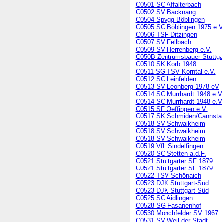
C0501 SC Affalterbach
C0502 SV Backnang
C0504 Spvgg Böblingen
C0505 SC Böblingen 1975 e.V
C0506 TSF Ditzingen
C0507 SV Fellbach
C0509 SV Herrenberg e.V.
C050B Zentrumsbauer Stuttga
C0510 SK Korb 1948
C0511 SG TSV Korntal e.V.
C0512 SC Leinfelden
C0513 SV Leonberg 1978 eV
C0514 SC Murrhardt 1948 e.V
C0514 SC Murrhardt 1948 e.V
C0515 SF Oeffingen e.V.
C0517 SK Schmiden/Cannstat
C0518 SV Schwaikheim
C0518 SV Schwaikheim
C0518 SV Schwaikheim
C0519 VfL Sindelfingen
C0520 SC Stetten a.d.F.
C0521 Stuttgarter SF 1879
C0521 Stuttgarter SF 1879
C0522 TSV Schönaich
C0523 DJK Stuttgart-Süd
C0523 DJK Stuttgart-Süd
C0525 SC Aidlingen
C0528 SG Fasanenhof
C0530 Mönchfelder SV 1967
C0531 SV Weil der Stadt