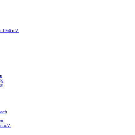
h 1956 e.V.
n
ng
ng
bach
en
t e.V.