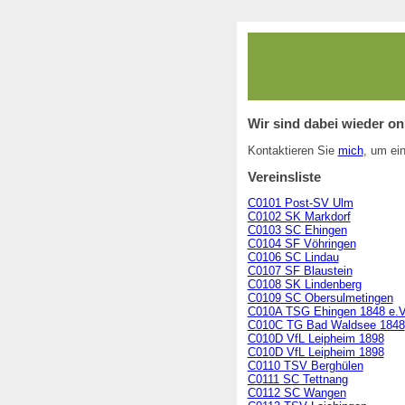
Wir sind dabei wieder on
Kontaktieren Sie
mich
, um ei
Vereinsliste
C0101 Post-SV Ulm
C0102 SK Markdorf
C0103 SC Ehingen
C0104 SF Vöhringen
C0106 SC Lindau
C0107 SF Blaustein
C0108 SK Lindenberg
C0109 SC Obersulmetingen
C010A TSG Ehingen 1848 e.V
C010C TG Bad Waldsee 1848
C010D VfL Leipheim 1898
C010D VfL Leipheim 1898
C0110 TSV Berghülen
C0111 SC Tettnang
C0112 SC Wangen