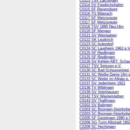
C0113 TSV Laichingen
C0114 SV Friedrichshafen
C0115 SF Ravensburg
C0116 TG Biberach
C0117 SF Wetzisreute
C0117 SF Wetzisreute
C0118 TSV 1880 Neu-Ulm
C0120 SF Mengen
C0121 SV Weingarten
C0122 SK Leutkirch
C0123 SC Aulendorf
C0124 SC Laupheim 1962 e.V
C0125 SF Riedlingen
C0125 SF Riedlingen
C0126 SV Kehlen ABT. Scha
C0127 TSV Seissen e.V.
C0130 SC Bad Schussenried 
C0131 SC Weiße Dame Ulm e
C0133 SC Weiler im Allgäu e.
C0137 SV Jedesheim 1921
C0138 TV Wiblingen
C0139 SV Steinhausen
C0142 TSV Westerstetten
C0143 SV Thalfingen
C0202 SV Balingen
C0203 SC Bisingen-Steinhofe
C0203 SC Bisingen-Steinhofe
C0205 SF Geislingen 1990 e.
C0206 SG Turm Albstadt 1902
C0209 SC Hechingen