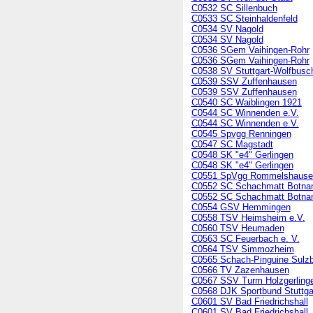
C0532 SC Sillenbuch
C0533 SC Steinhaldenfeld
C0534 SV Nagold
C0534 SV Nagold
C0536 SGem Vaihingen-Rohr
C0536 SGem Vaihingen-Rohr
C0538 SV Stuttgart-Wolfbusc
C0539 SSV Zuffenhausen
C0539 SSV Zuffenhausen
C0540 SC Waiblingen 1921
C0544 SC Winnenden e.V.
C0544 SC Winnenden e.V.
C0545 Spvgg Renningen
C0547 SC Magstadt
C0548 SK "e4" Gerlingen
C0548 SK "e4" Gerlingen
C0551 SpVgg Rommelshause
C0552 SC Schachmatt Botna
C0552 SC Schachmatt Botna
C0554 GSV Hemmingen
C0558 TSV Heimsheim e.V.
C0560 TSV Heumaden
C0563 SC Feuerbach e. V.
C0564 TSV Simmozheim
C0565 Schach-Pinguine Sulz
C0566 TV Zazenhausen
C0567 SSV Turm Holzgerling
C0568 DJK Sportbund Stuttgar
C0601 SV Bad Friedrichshall
C0601 SV Bad Friedrichshall