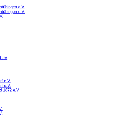
tübingen e.V.
tübingen e.V.
V.
f eV
f e.V.
f e.V.
 1872 e.V
V.
V.