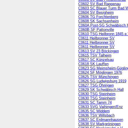
C0602 SV Bad Rappenau
C0603 SC Blauer Turm Bad 
C0604 SV Besigheim
C0606 TG Forchtenberg
C0608 SK Sachsenheim
C060A Post-SG Schwäbisch H
C060B SF Pattonville
C0610 TSG Heilbronn 1845 e.
C0611 Heilbronner SV
C0611 Heilbronner SV
C0611 Heilbronner SV
C0613 SV 23 Böckingen
C0615 TSV Talheim
C0617 SC Künzelsau
C0618 SK Lauffen
C0623 SG Meimsheim-Güglin
C0624 SF Möglingen 1976
C0625 TSV Münchingen
C0626 SG Ludwigsburg 1919
C0627 TSG Öhringen
C0629 SK Schwäbisch Hall
C0630 TSG Steinheim
C0630 TSG Steinheim
C0631 SC Tamm 74
C0633 SVG Vaihingen/Enz
C0635 SC Widdern
C0636 TSV Willsbach
C0637 SC Erdmannhausen
C0638 SV Markgröningen