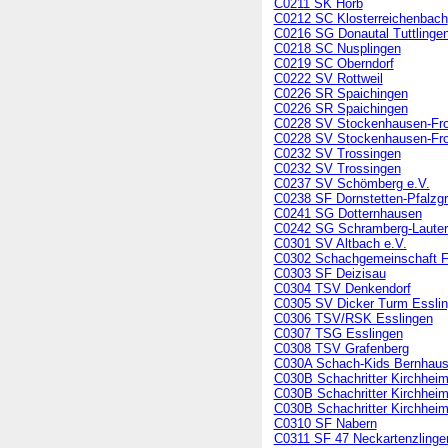
C0211 SK Horb
C0212 SC Klosterreichenbach
C0216 SG Donautal Tuttlinge
C0218 SC Nusplingen
C0219 SC Oberndorf
C0222 SV Rottweil
C0226 SR Spaichingen
C0226 SR Spaichingen
C0228 SV Stockenhausen-Fr
C0228 SV Stockenhausen-Fr
C0232 SV Trossingen
C0232 SV Trossingen
C0237 SV Schömberg e.V.
C0238 SF Dornstetten-Pfalzgr
C0241 SG Dotternhausen
C0242 SG Schramberg-Laute
C0301 SV Altbach e.V.
C0302 Schachgemeinschaft Fi
C0303 SF Deizisau
C0304 TSV Denkendorf
C0305 SV Dicker Turm Essli
C0306 TSV/RSK Esslingen
C0307 TSG Esslingen
C0308 TSV Grafenberg
C030A Schach-Kids Bernhaus
C030B Schachritter Kirchhei
C030B Schachritter Kirchhei
C030B Schachritter Kirchhei
C0310 SF Nabern
C0311 SF 47 Neckartenzlinge