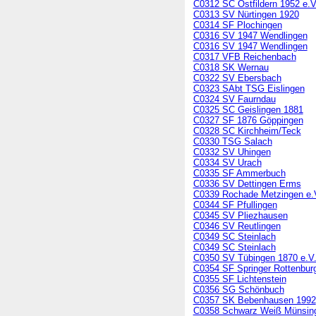
C0312 SC Ostfildern 1952 e.V
C0313 SV Nürtingen 1920
C0314 SF Plochingen
C0316 SV 1947 Wendlingen
C0316 SV 1947 Wendlingen
C0317 VFB Reichenbach
C0318 SK Wernau
C0322 SV Ebersbach
C0323 SAbt TSG Eislingen
C0324 SV Faurndau
C0325 SC Geislingen 1881
C0327 SF 1876 Göppingen
C0328 SC Kirchheim/Teck
C0330 TSG Salach
C0332 SV Uhingen
C0334 SV Urach
C0335 SF Ammerbuch
C0336 SV Dettingen Erms
C0339 Rochade Metzingen e.
C0344 SF Pfullingen
C0345 SV Pliezhausen
C0346 SV Reutlingen
C0349 SC Steinlach
C0349 SC Steinlach
C0350 SV Tübingen 1870 e.V
C0354 SF Springer Rottenbur
C0355 SF Lichtenstein
C0356 SG Schönbuch
C0357 SK Bebenhausen 1992
C0358 Schwarz Weiß Münsin